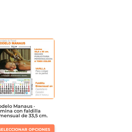
delo Manaus ·
mina con faldilla
mensual de 33,5 cm.
Este
SELECCIONAR OPCIONES
producto