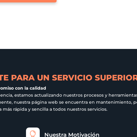
tiene
múltiples
variantes.
Las
opciones
se
pueden
elegir
en
E PARA UN SERVICIO SUPERIO
la
página
romiso con la calidad
de
iencia, estamos actualizando nuestros procesos y herramientas
ualmente, nuestra página web se encuentra en mantenimiento,
producto
más rápida y sencilla a todos nuestros servicios.

Nuestra Motivación