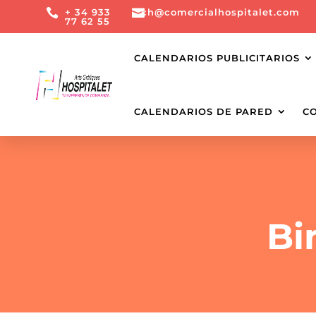

+ 34 933

ch@comercialhospitalet.com
77 62 55
CALENDARIOS PUBLICITARIOS
CALENDARIOS DE PARED
C
Bi