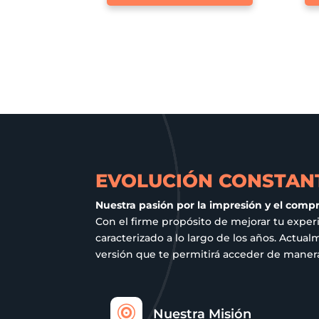
tiene
múltiples
variantes.
Las
opciones
se
pueden
elegir
en
EVOLUCIÓN CONSTANT
la
página
Nuestra pasión por la impresión y el comp
de
Con el firme propósito de mejorar tu exper
caracterizado a lo largo de los años. Act
producto
versión que te permitirá acceder de manera 

Nuestra Misión