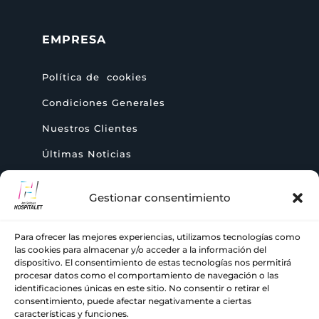
EMPRESA
Política de cookies
Condiciones Generales
Nuestros Clientes
Últimas Noticias
Gestionar consentimiento
AYUDA
Para ofrecer las mejores experiencias, utilizamos tecnologías como
+ 34 933 776 255

las cookies para almacenar y/o acceder a la información del
dispositivo. El consentimiento de estas tecnologías nos permitirá
procesar datos como el comportamiento de navegación o las
ch@comercialhospitalet.com

identificaciones únicas en este sitio. No consentir o retirar el
consentimiento, puede afectar negativamente a ciertas
características y funciones.
Carrer de Joan Fiveller, 24, BAJO, 08940
