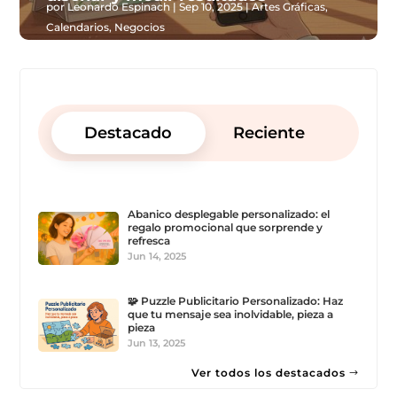
por
Leonardo Espinach
|
Sep 10, 2025
|
Artes Gráficas
,
Calendarios
,
Negocios
Destacado
Reciente
Abanico desplegable personalizado: el
regalo promocional que sorprende y
refresca
Jun 14, 2025
🧩 Puzzle Publicitario Personalizado: Haz
que tu mensaje sea inolvidable, pieza a
pieza
Jun 13, 2025
Ver todos los destacados