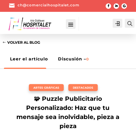

ch@comercialhospitalet.com
Login
VOLVER AL BLOG
Leer el artículo
Discusión –
0
ARTES GRÁFICAS
,
DESTACADOS
🧩 Puzzle Publicitario
Personalizado: Haz que tu
mensaje sea inolvidable, pieza a
pieza