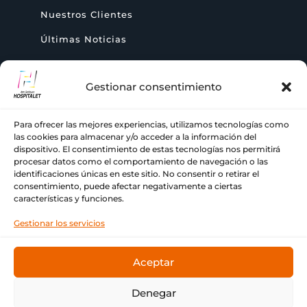
Nuestros Clientes
Últimas Noticias
Gestionar consentimiento
AYUDA
Para ofrecer las mejores experiencias, utilizamos tecnologías como
+ 34 933 776 255

las cookies para almacenar y/o acceder a la información del
dispositivo. El consentimiento de estas tecnologías nos permitirá
procesar datos como el comportamiento de navegación o las
ch@comercialhospitalet.com

identificaciones únicas en este sitio. No consentir o retirar el
consentimiento, puede afectar negativamente a ciertas
Carrer de Joan Fiveller, 24, BAJO, 08940

características y funciones.
Cornellà de Llobregat, Barcelona
Gestionar los servicios
Aceptar
© Copyright Comercial Hospitalet ❤ Tu imprenta de
Denegar
siempre.