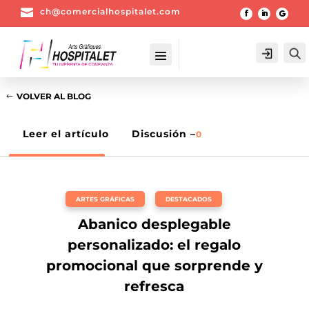

ch@comercialhospitalet.com
Login
VOLVER AL BLOG
Leer el artículo
Discusión –
0
ARTES GRÁFICAS
,
DESTACADOS
Abanico desplegable
personalizado: el regalo
promocional que sorprende y
refresca