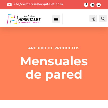

ch@comercialhospitalet.com
Login
ARCHIVO DE PRODUCTOS
Mensuales
de pared