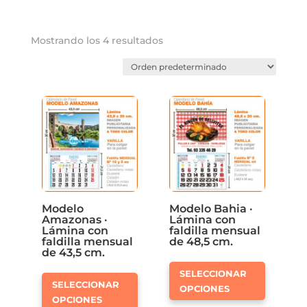
Mostrando los 4 resultados
Modelo
Modelo Bahia ·
Amazonas ·
Lámina con
Lámina con
faldilla mensual
faldilla mensual
de 48,5 cm.
de 43,5 cm.
Este
Este
SELECCIONAR
product
SELECCIONAR
OPCIONES
producto
tiene
OPCIONES