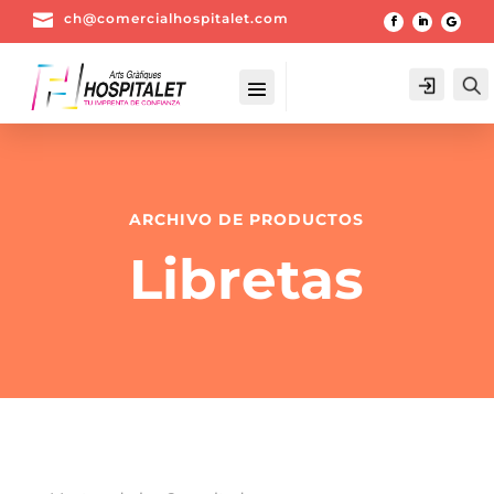

ch@comercialhospitalet.com
Login
ARCHIVO DE PRODUCTOS
Libretas