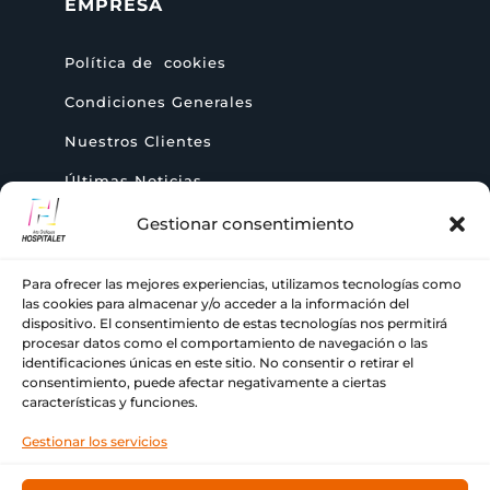
EMPRESA
Política de cookies
Condiciones Generales
Nuestros Clientes
Últimas Noticias
Gestionar consentimiento
AYUDA
Para ofrecer las mejores experiencias, utilizamos tecnologías como
las cookies para almacenar y/o acceder a la información del
+ 34 933 776 255
dispositivo. El consentimiento de estas tecnologías nos permitirá

procesar datos como el comportamiento de navegación o las
identificaciones únicas en este sitio. No consentir o retirar el
ch@comercialhospitalet.com

consentimiento, puede afectar negativamente a ciertas
características y funciones.
Carrer de Joan Fiveller, 24, BAJO, 08940

Gestionar los servicios
Cornellà de Llobregat, Barcelona