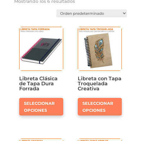
Mostrando los 6 resultados
Libreta Clásica
Libreta con Tapa
de Tapa Dura
Troquelada
Forrada
Creativa
Este
Este
SELECCIONAR
SELECCIONAR
producto
product
OPCIONES
OPCIONES
tiene
tiene
múltiples
múltiple
variantes.
variante
Las
Las