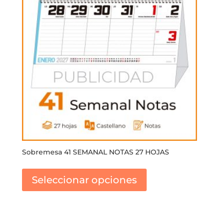
Sobremesa 41 SEMANAL NOTAS 27 HOJAS
Este
producto
Seleccionar opciones
tiene
múltiples
variantes.