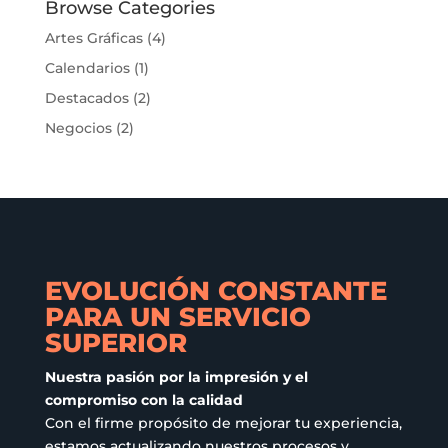
Las
Browse Categories
opciones
Artes Gráficas
(4)
se
Calendarios
(1)
pueden
elegir
Destacados
(2)
en
Negocios
(2)
la
página
de
producto
EVOLUCIÓN CONSTANTE
PARA UN SERVICIO
SUPERIOR
Nuestra pasión por la impresión y el
compromiso con la calidad
Con el firme propósito de mejorar tu experiencia,
estamos actualizando nuestros procesos y