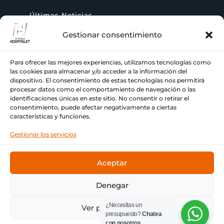
Últimas Noticias
Gestionar consentimiento
AYUDA
Para ofrecer las mejores experiencias, utilizamos tecnologías como
las cookies para almacenar y/o acceder a la información del
+ 34 933 776 255
dispositivo. El consentimiento de estas tecnologías nos permitirá

procesar datos como el comportamiento de navegación o las
identificaciones únicas en este sitio. No consentir o retirar el
ch@comercialhospitalet.com

consentimiento, puede afectar negativamente a ciertas
características y funciones.
Carrer de Joan Fiveller, 24, BAJO, 08940

Gestionar los servicios
Cornellà de Llobregat, Barcelona
Aceptar
Denegar
© Copyright Comercial Hospitalet ❤ Tu imprenta de
¿Necesitas un
Ver preferencias
siempre.
presupuesto?
Chatea
con nosotros