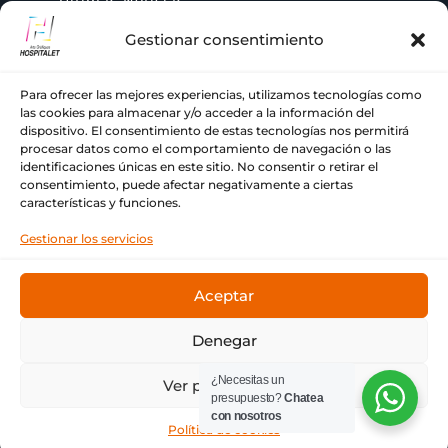
Gestionar consentimiento
AYUDA
Para ofrecer las mejores experiencias, utilizamos tecnologías como
las cookies para almacenar y/o acceder a la información del
+ 34 933 776 255
dispositivo. El consentimiento de estas tecnologías nos permitirá

procesar datos como el comportamiento de navegación o las
identificaciones únicas en este sitio. No consentir o retirar el
ch@comercialhospitalet.com

consentimiento, puede afectar negativamente a ciertas
características y funciones.
Carrer de Joan Fiveller, 24, BAJO, 08940

Gestionar los servicios
Cornellà de Llobregat, Barcelona
Aceptar
Denegar
© Copyright Comercial Hospitalet ❤ Tu imprenta de
¿Necesitas un
Ver preferencias
siempre.
presupuesto?
Chatea
con nosotros
Política de cookies