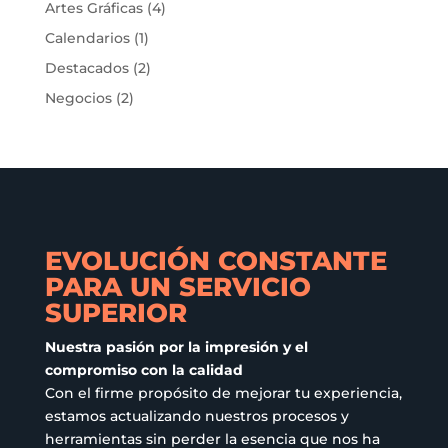
Artes Gráficas
(4)
se
Calendarios
(1)
pueden
elegir
Destacados
(2)
en
Negocios
(2)
la
página
de
producto
EVOLUCIÓN CONSTANTE
PARA UN SERVICIO
SUPERIOR
Nuestra pasión por la impresión y el
compromiso con la calidad
Con el firme propósito de mejorar tu experiencia,
estamos actualizando nuestros procesos y
herramientas sin perder la esencia que nos ha