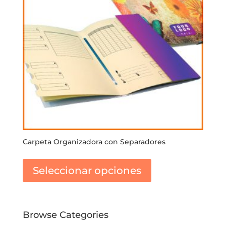
Carpeta Organizadora con Separadores
Este
producto
Seleccionar opciones
tiene
múltiples
variantes.
Las
Browse Categories
opciones