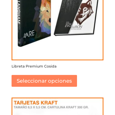
Libreta Premium Cosida
Este
producto
Seleccionar opciones
tiene
múltiples
variantes.
Las
opciones
se