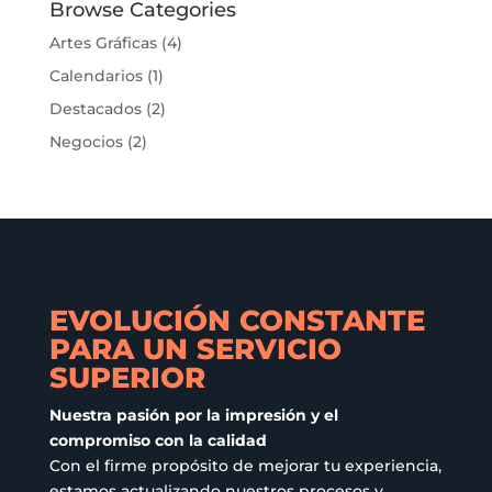
Las
Browse Categories
opciones
Artes Gráficas
(4)
se
Calendarios
(1)
pueden
elegir
Destacados
(2)
en
Negocios
(2)
la
página
de
producto
EVOLUCIÓN CONSTANTE
PARA UN SERVICIO
SUPERIOR
Nuestra pasión por la impresión y el
compromiso con la calidad
Con el firme propósito de mejorar tu experiencia,
estamos actualizando nuestros procesos y