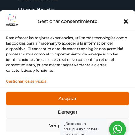
Últimas Noticias
Gestionar consentimiento
AYUDA
Para ofrecer las mejores experiencias, utilizamos tecnologías como
las cookies para almacenar y/o acceder a la información del
dispositivo. El consentimiento de estas tecnologías nos permitirá
+ 34 933 776 255

procesar datos como el comportamiento de navegación o las
identificaciones únicas en este sitio. No consentir o retirar el
ch@comercialhospitalet.com

consentimiento, puede afectar negativamente a ciertas
características y funciones.
Carrer de Joan Fiveller, 24, BAJO, 08940

Gestionar los servicios
Cornellà de Llobregat, Barcelona
Aceptar
Denegar
© Copyright Comercial Hospitalet ❤ Tu imprenta de
¿Necesitas un
Ver preferencias
siempre.
presupuesto?
Chatea
con nosotros