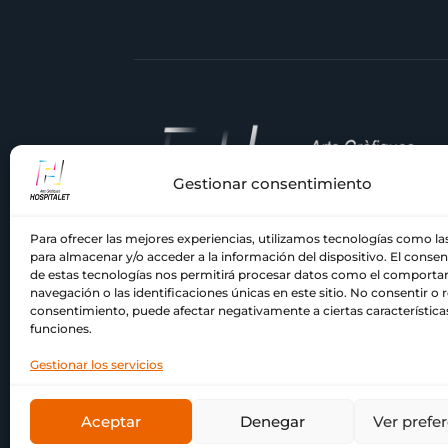
Gestionar consentimiento
Para ofrecer las mejores experiencias, utilizamos tecnologías como la
En
Comercial Hospitalet
, llevamos
para almacenar y/o acceder a la información del dispositivo. El conse
décadas siendo tu imprenta de confian
de estas tecnologías nos permitirá procesar datos como el comport
en el Barcelonés y el Baix Llobregat.
navegación o las identificaciones únicas en este sitio. No consentir o re
consentimiento, puede afectar negativamente a ciertas característica
Nuestra pasión por la impresión y el
funciones.
compromiso con la calidad nos han
acompañado a lo largo de los años.
Gestionar los servicios
Aceptar
Denegar
Ver prefe