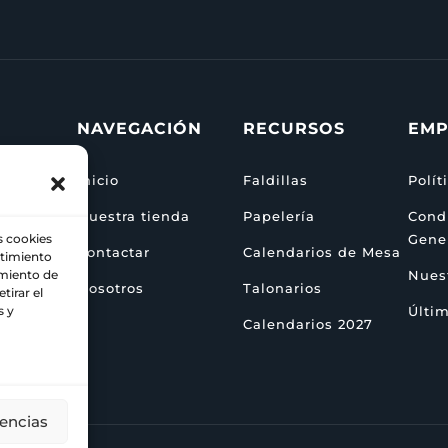
NAVEGACIÓN
RECURSOS
EMP
Inicio
Faldillas
Polít
Nuestra tienda
Papelería
Cond
Gene
s cookies
Contactar
Calendarios de Mesa
ntimiento
za
Nuest
amiento de
Nosotros
Talonarios
tirar el
Últim
s y
Calendarios 2027
rencias