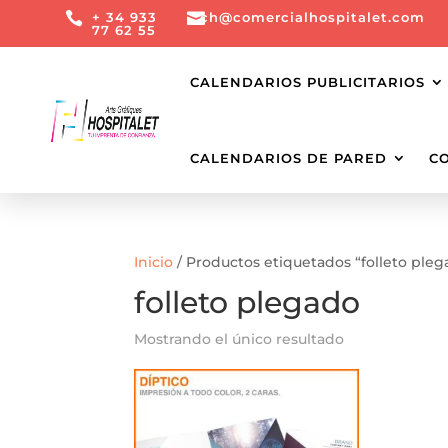

+ 34 933

ch@comercialhospitalet.com
77 62 55
CALENDARIOS PUBLICITARIOS
CALENDARIOS DE PARED
C
Inicio
/ Productos etiquetados “folleto pleg
folleto plegado
Mostrando el único resultado