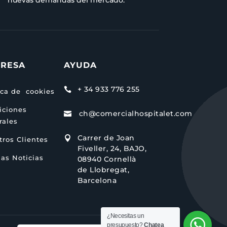
RESA
AYUDA
+ 34 933 776 255

ica de cookies
iciones
ch@comercialhospitalet.com

rales
Carrer de Joan

ros Clientes
Fiveller, 24, BAJO,
as Noticias
08940 Cornellà
de Llobregat,
Barcelona
¿Necesitas un
presupuesto?
Chatea