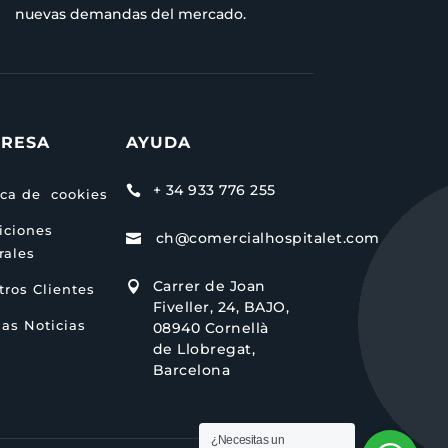
nuevas demandas del mercado.
RESA
AYUDA
+ 34 933 776 255

ica de cookies
iciones
ch@comercialhospitalet.com

rales
Carrer de Joan

ros Clientes
Fiveller, 24, BAJO,
as Noticias
08940 Cornellà
de Llobregat,
Barcelona
¿Necesitas un