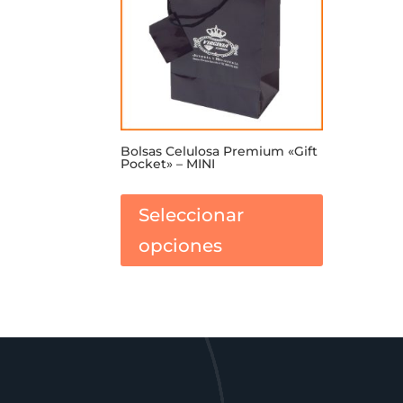
Bolsas Celulosa Premium «Gift
Pocket» – MINI
Este
producto
Seleccionar
tiene
opciones
múltiples
variantes.
Las
opciones
se
pueden
elegir
en