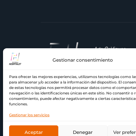
Gestionar consentimiento
Para ofrecer las mejores experiencias, utilizamos tecnologías como la
En
Comercial Hospitalet
, llevamos
para almacenar y/o acceder a la información del dispositivo. El conse
décadas siendo tu imprenta de confian
de estas tecnologías nos permitirá procesar datos como el comport
en el Barcelonés y el Baix Llobregat.
navegación o las identificaciones únicas en este sitio. No consentir o re
consentimiento, puede afectar negativamente a ciertas característica
Nuestra pasión por la impresión y el
funciones.
compromiso con la calidad nos han
acompañado a lo largo de los años.
Gestionar los servicios
Aceptar
Denegar
Ver prefe