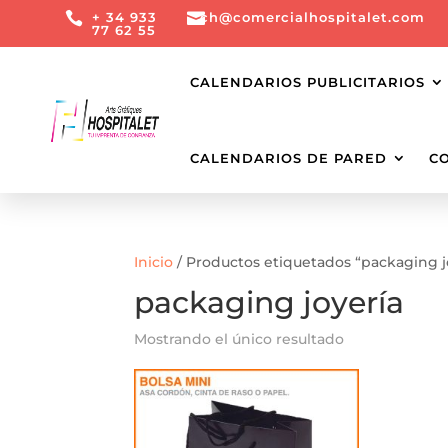

+ 34 933

ch@comercialhospitalet.com
77 62 55
CALENDARIOS PUBLICITARIOS
CALENDARIOS DE PARED
C
Inicio
/ Productos etiquetados “packaging j
packaging joyería
Mostrando el único resultado