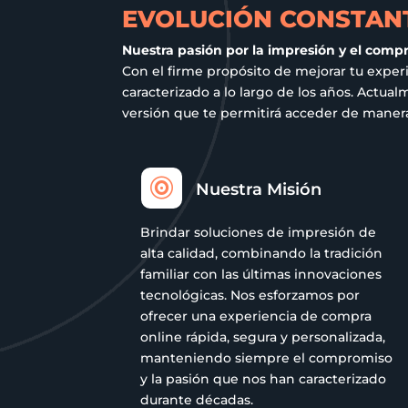
la
EVOLUCIÓN CONSTANT
página
Nuestra pasión por la impresión y el comp
de
Con el firme propósito de mejorar tu exper
producto
caracterizado a lo largo de los años. Act
versión que te permitirá acceder de manera 

Nuestra Misión
Brindar soluciones de impresión de
alta calidad, combinando la tradición
familiar con las últimas innovaciones
tecnológicas. Nos esforzamos por
ofrecer una experiencia de compra
online rápida, segura y personalizada,
manteniendo siempre el compromiso
y la pasión que nos han caracterizado
durante décadas.