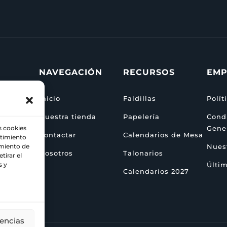
NAVEGACIÓN
RECURSOS
EMP
Inicio
Faldillas
Polít
Nuestra tienda
Papelería
Cond
Gene
s cookies
Contactar
Calendarios de Mesa
ntimiento
za
Nuest
amiento de
Nosotros
Talonarios
tirar el
Últim
s y
Calendarios 2027
rencias