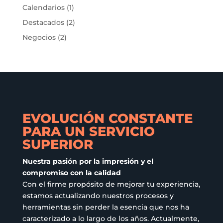
Calendarios
(1)
pueden
elegir
Destacados
(2)
en
Negocios
(2)
la
página
de
producto
EVOLUCIÓN CONSTANTE
PARA UN SERVICIO
SUPERIOR
Nuestra pasión por la impresión y el
compromiso con la calidad
Con el firme propósito de mejorar tu experiencia,
estamos actualizando nuestros procesos y
herramientas sin perder la esencia que nos ha
caracterizado a lo largo de los años. Actualmente,