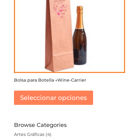
Bolsa para Botella «Wine-Carrier
Este
producto
Seleccionar opciones
tiene
múltiples
variantes.
Las
Browse Categories
opciones
Artes Gráficas
(4)
se