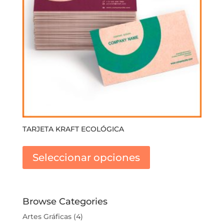
TARJETA KRAFT ECOLÓGICA
Este
producto
Seleccionar opciones
tiene
múltiples
variantes.
Las
Browse Categories
opciones
Artes Gráficas
(4)
se