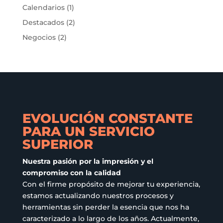
Calendarios
(1)
pueden
elegir
Destacados
(2)
en
Negocios
(2)
la
página
de
producto
EVOLUCIÓN CONSTANTE
PARA UN SERVICIO
SUPERIOR
Nuestra pasión por la impresión y el
compromiso con la calidad
Con el firme propósito de mejorar tu experiencia,
estamos actualizando nuestros procesos y
herramientas sin perder la esencia que nos ha
caracterizado a lo largo de los años. Actualmente,