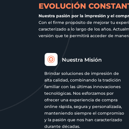
la
EVOLUCIÓN CONSTANT
página
Nuestra pasión por la impresión y el comp
de
Con el firme propósito de mejorar tu exper
producto
caracterizado a lo largo de los años. Act
versión que te permitirá acceder de manera 

Nuestra Misión
Brindar soluciones de impresión de
alta calidad, combinando la tradición
familiar con las últimas innovaciones
tecnológicas. Nos esforzamos por
ofrecer una experiencia de compra
online rápida, segura y personalizada,
manteniendo siempre el compromiso
y la pasión que nos han caracterizado
durante décadas.