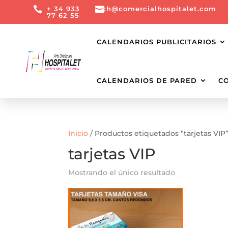

+ 34 933

ch@comercialhospitalet.com
77 62 55
CALENDARIOS PUBLICITARIOS
CALENDARIOS DE PARED
C
Inicio
/ Productos etiquetados “tarjetas VIP
tarjetas VIP
Mostrando el único resultado