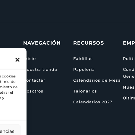
NAVEGACIÓN
RECURSOS
EMP
Inicio
Faldillas
Polít
Nuestra tienda
Papelería
Cond
Gene
s cookies
Contactar
Calendarios de Mesa
ntimiento
za
Nuest
amiento de
Nosotros
Talonarios
tirar el
Últim
s y
Calendarios 2027
rencias