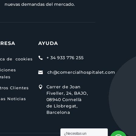
nuevas demandas del mercado.
RESA
AYUDA
+ 34 933 776 255

ica de cookies
iciones
ch@comercialhospitalet.com

rales
Carrer de Joan

ros Clientes
Fiveller, 24, BAJO,
as Noticias
08940 Cornellà
de Llobregat,
Barcelona
¿Necesitas un