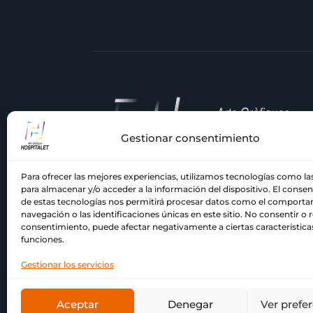
Gestionar consentimiento
Para ofrecer las mejores experiencias, utilizamos tecnologías como la
En
Comercial Hospitalet
, llevamos
para almacenar y/o acceder a la información del dispositivo. El conse
décadas siendo tu imprenta de confian
de estas tecnologías nos permitirá procesar datos como el comport
en el Barcelonés y el Baix Llobregat.
navegación o las identificaciones únicas en este sitio. No consentir o re
consentimiento, puede afectar negativamente a ciertas característica
Nuestra pasión por la impresión y el
funciones.
compromiso con la calidad nos han
acompañado a lo largo de los años.
Gestionar los servicios
Aceptar
Denegar
Ver prefe