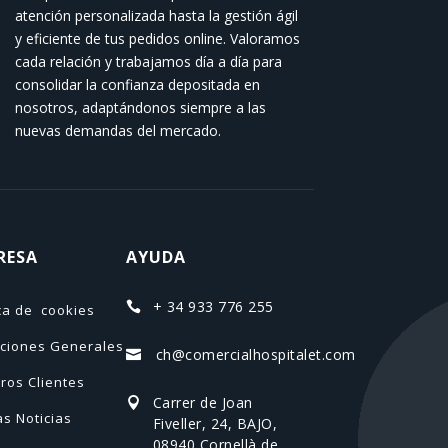
atención personalizada hasta la gestión ágil
y eficiente de tus pedidos online. Valoramos
cada relación y trabajamos día a día para
consolidar la confianza depositada en
nosotros, adaptándonos siempre a las
nuevas demandas del mercado.
RESA
AYUDA
+ 34 933 776 255

ica de cookies
ciones Generales
ch@comercialhospitalet.com

ros Clientes
Carrer de Joan

as Noticias
Fiveller, 24, BAJO,
08940 Cornellà de