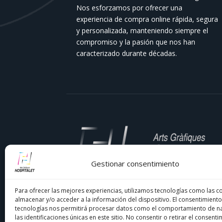
Nos esforzamos por ofrecer una
experiencia de compra online rápida, segura
y personalizada, manteniendo siempre el
compromiso y la pasión que nos han
caracterizado durante décadas.
Gestionar consentimiento
En
Comercial Hospitalet
, llevamos décad
Para ofrecer las mejores experiencias, utilizamos tecnologías como las c
siendo tu imprenta de confianza en el
almacenar y/o acceder a la información del dispositivo. El consentimiento
tecnologías nos permitirá procesar datos como el comportamiento de n
Barcelonés y el Baix Llobregat. Nuestra
las identificaciones únicas en este sitio. No consentir o retirar el consenti
pasión por la impresión y el compromiso co