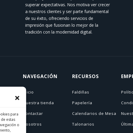
superar expectativas. Nos motiva ver crecer
a nuestros clientes y ser parte fundamental
de su éxito, ofreciendo servicios de
impresión que fusionan lo mejor de la
tradición con la modernidad digital.
NAVEGACIÓN
RECURSOS
EMP
Inicio
Faldillas
Polít
Nuestra tienda
Papelería
Condi
as
Contactar
Calendarios de Mesa
Nuest
ookies para
 de estas
Nosotros
Talonarios
Últim
avegación o
miento,
n