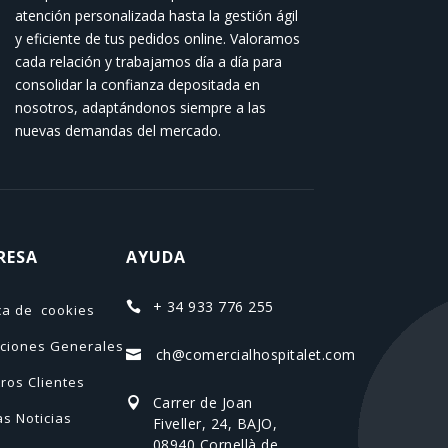
atención personalizada hasta la gestión ágil
y eficiente de tus pedidos online. Valoramos
cada relación y trabajamos día a día para
consolidar la confianza depositada en
nosotros, adaptándonos siempre a las
nuevas demandas del mercado.
RESA
AYUDA
+ 34 933 776 255

ica de cookies
ciones Generales
ch@comercialhospitalet.com

ros Clientes
Carrer de Joan

as Noticias
Fiveller, 24, BAJO,
08940 Cornellà de