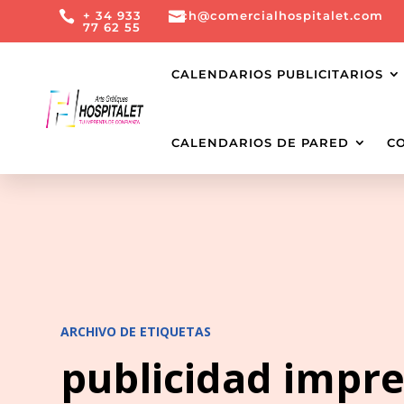

+ 34 933

ch@comercialhospitalet.com
77 62 55
CALENDARIOS PUBLICITARIOS
CALENDARIOS DE PARED
C
ARCHIVO DE ETIQUETAS
publicidad impr