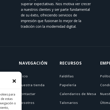
superar expectativas. Nos motiva ver crecer
a nuestros clientes y ser parte fundamental
de su éxito, ofreciendo servicios de
impresión que fusionan lo mejor de la
tradición con la modernidad digital.
NAVEGACIÓN
RECURSOS
EMP
Inicio
Faldillas
Polít
Nuestra tienda
Papelería
Condi
as
Contactar
Calendarios de Mesa
Nuest
ookies para
 de estas
Nosotros
Talonarios
Últim
avegación o
miento,
n