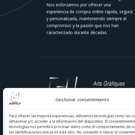
Nos esforzamos por ofrecer una
experiencia de compra online rápida, segura
y personalizada, manteniendo siempre el
compromiso y la pasión que nos han
caracterizado durante décadas.
Gestionar consentimiento
En
Comercial Hospitalet
, llevamos décad
Para ofrecer las mejores experiencias, utilizamos tecnologías como las c
siendo tu imprenta de confianza en el
almacenar y/o acceder a la información del dispositivo. El consentimiento
tecnologías nos permitirá procesar datos como el comportamiento de n
Barcelonés y el Baix Llobregat. Nuestra
las identificaciones únicas en este sitio. No consentir o retirar el consenti
pasión por la impresión y el compromiso co