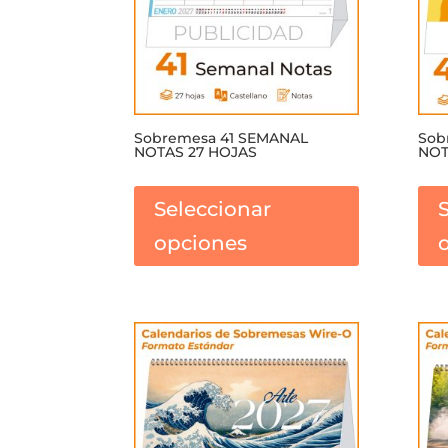
página
de
producto
Sobremesa 41 SEMANAL
Sob
NOTAS 27 HOJAS
NOT
Este
producto
Seleccionar
tiene
opciones
múltiples
variantes.
Las
opciones
se
pueden
elegir
en
la