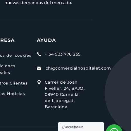
nuevas demandas del mercado.
RESA
AYUDA
+ 34 933 776 255

ica de cookies
iciones
ch@comercialhospitalet.com

rales
Carrer de Joan

ros Clientes
Fiveller, 24, BAJO,
as Noticias
08940 Cornellà
de Llobregat,
Barcelona
¿Necesitas un