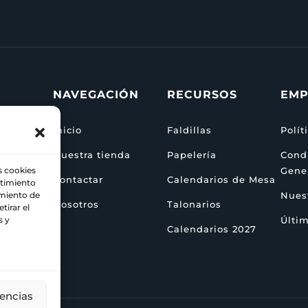
NAVEGACIÓN
RECURSOS
EMP
Inicio
Faldillas
Polít
Nuestra tienda
Papelería
Cond
s cookies
Gene
Contactar
Calendarios de Mesa
ntimiento
za
amiento de
Nuest
Nosotros
Talonarios
tirar el
s y
Últim
Calendarios 2027
rencias