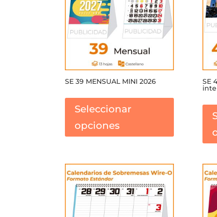
SE 39 MENSUAL MINI 2026
SE 4
inte
Este
producto
Seleccionar
tiene
opciones
múltiples
variantes.
Las
opciones
se
pueden
elegir
en
la