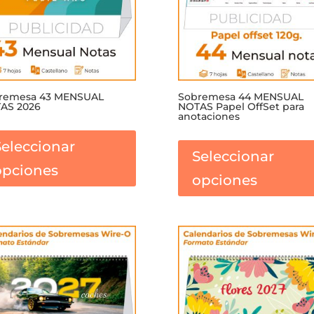
la
página
de
producto
remesa 43 MENSUAL
Sobremesa 44 MENSUAL
AS 2026
NOTAS Papel OffSet para
anotaciones
Este
producto
Seleccionar
Seleccionar
tiene
opciones
múltiples
opciones
variantes.
Las
opciones
se
pueden
elegir
en
la