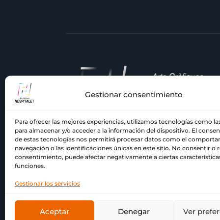
Gestionar consentimiento
Para ofrecer las mejores experiencias, utilizamos tecnologías como la
En
Comercial Hospitalet
, llevamos
para almacenar y/o acceder a la información del dispositivo. El conse
décadas siendo tu imprenta de confian
de estas tecnologías nos permitirá procesar datos como el comport
navegación o las identificaciones únicas en este sitio. No consentir o re
en el Barcelonés y el Baix Llobregat.
consentimiento, puede afectar negativamente a ciertas característica
Nuestra pasión por la impresión y el
funciones.
compromiso con la calidad nos han
acompañado a lo largo de los años.
Gestionar los servicios
Aceptar
Denegar
Ver prefe