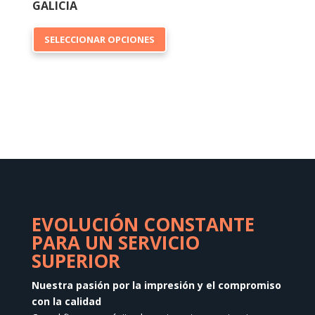
GALICIA
Este
SELECCIONAR OPCIONES
producto
tiene
múltiples
variantes.
Las
opciones
se
pueden
elegir
en
EVOLUCIÓN CONSTANTE
la
PARA UN SERVICIO
página
SUPERIOR
de
producto
Nuestra pasión por la impresión y el compromiso
con la calidad