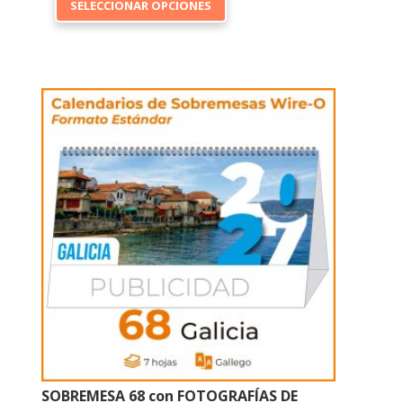
SELECCIONAR OPCIONES
producto
tiene
múltiples
variantes.
Las
opciones
se
pueden
elegir
en
la
página
de
producto
SOBREMESA 68 con FOTOGRAFÍAS DE