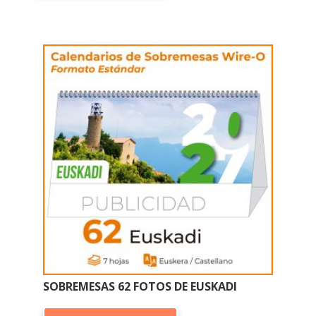
tiene
múltiples
variantes.
Las
opciones
se
pueden
elegir
en
la
página
de
producto
SOBREMESAS 62 FOTOS DE EUSKADI
Este