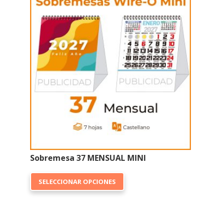
Sobremesa 37 MENSUAL MINI
Este
SELECCIONAR OPCIONES
producto
tiene
múltiples