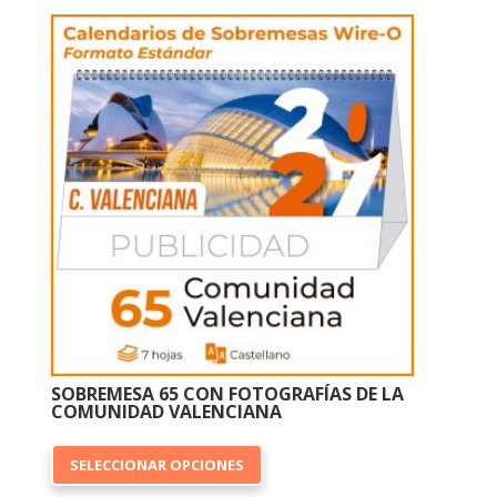
variantes.
Las
opciones
se
pueden
elegir
en
la
página
de
producto
SOBREMESA 65 CON FOTOGRAFÍAS DE LA
COMUNIDAD VALENCIANA
Este
SELECCIONAR OPCIONES
producto