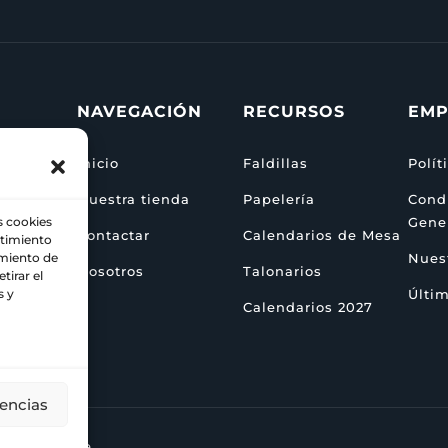
NAVEGACIÓN
RECURSOS
EMP
Inicio
Faldillas
Polít
Nuestra tienda
Papelería
Cond
s cookies
Gene
Contactar
Calendarios de Mesa
ntimiento
za
amiento de
Nuest
Nosotros
Talonarios
tirar el
s y
Últim
Calendarios 2027
rencias
ta de siempre.