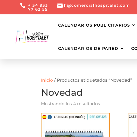

+ 34 933

ch@comercialhospitalet.com
77 62 55
CALENDARIOS PUBLICITARIOS
CALENDARIOS DE PARED
C
Inicio
/ Productos etiquetados “Novedad”
Novedad
Mostrando los 4 resultados