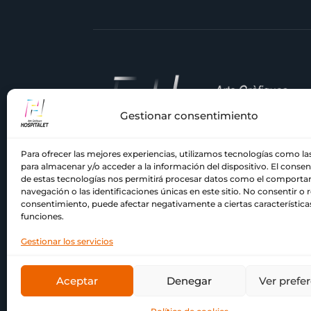
Gestionar consentimiento
Para ofrecer las mejores experiencias, utilizamos tecnologías como la
En
Comercial Hospitalet
, llevamos
para almacenar y/o acceder a la información del dispositivo. El conse
décadas siendo tu imprenta de confian
de estas tecnologías nos permitirá procesar datos como el comport
en el Barcelonés y el Baix Llobregat.
navegación o las identificaciones únicas en este sitio. No consentir o re
consentimiento, puede afectar negativamente a ciertas característica
Nuestra pasión por la impresión y el
funciones.
compromiso con la calidad nos han
acompañado a lo largo de los años.
Gestionar los servicios
Aceptar
Denegar
Ver prefe
© Copyright Comercial Hospitalet ❤ Tu impren