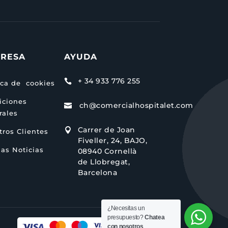
RESA
AYUDA
+ 34 933 776 255

ica de cookies
iciones
ch@comercialhospitalet.com

rales
Carrer de Joan

ros Clientes
Fiveller, 24, BAJO,
as Noticias
08940 Cornellà
de Llobregat,
Barcelona
¿Necesitas un
presupuesto?
Chatea
con nosotros