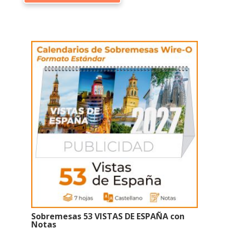
tiene
múltiples
variantes.
Las
opciones
se
pueden
elegir
en
la
página
de
producto
Sobremesas 53 VISTAS DE ESPAÑA con
Notas