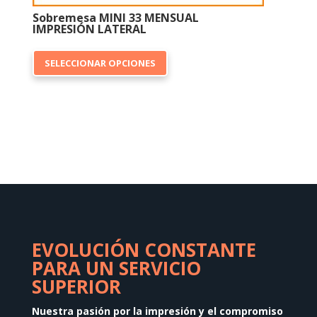
Sobremesa MINI 33 MENSUAL
IMPRESIÓN LATERAL
Este
SELECCIONAR OPCIONES
producto
tiene
múltiples
variantes.
Las
opciones
se
pueden
elegir
en
EVOLUCIÓN CONSTANTE
la
PARA UN SERVICIO
página
SUPERIOR
de
producto
Nuestra pasión por la impresión y el compromiso