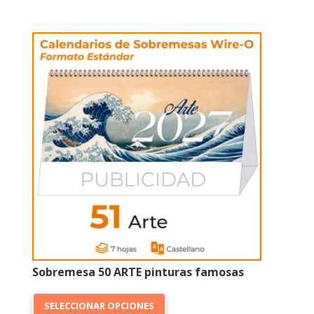
múltiples
variantes.
Las
opciones
se
pueden
elegir
en
la
página
de
producto
Sobremesa 50 ARTE pinturas famosas
Este
SELECCIONAR OPCIONES
producto