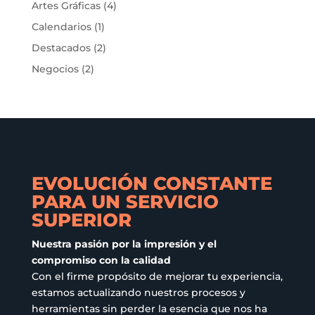
Artes Gráficas
(4)
se
Calendarios
(1)
pueden
elegir
Destacados
(2)
en
Negocios
(2)
la
página
de
producto
EVOLUCIÓN CONSTANTE
PARA UN SERVICIO
SUPERIOR
Nuestra pasión por la impresión y el
compromiso con la calidad
Con el firme propósito de mejorar tu experiencia,
estamos actualizando nuestros procesos y
herramientas sin perder la esencia que nos ha