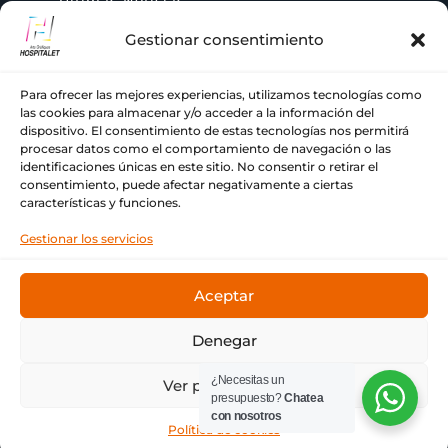
Gestionar consentimiento
AYUDA
Para ofrecer las mejores experiencias, utilizamos tecnologías como
las cookies para almacenar y/o acceder a la información del
+ 34 933 776 255
dispositivo. El consentimiento de estas tecnologías nos permitirá

procesar datos como el comportamiento de navegación o las
identificaciones únicas en este sitio. No consentir o retirar el
ch@comercialhospitalet.com

consentimiento, puede afectar negativamente a ciertas
características y funciones.
Carrer de Joan Fiveller, 24, BAJO, 08940

Gestionar los servicios
Cornellà de Llobregat, Barcelona
Aceptar
Denegar
© Copyright Comercial Hospitalet ❤ Tu imprenta de
¿Necesitas un
Ver preferencias
siempre.
presupuesto?
Chatea
con nosotros
Política de cookies