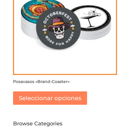
Posavasos «Brand-Coaster»
Este
producto
Seleccionar opciones
tiene
múltiples
variantes.
Las
Browse Categories
opciones