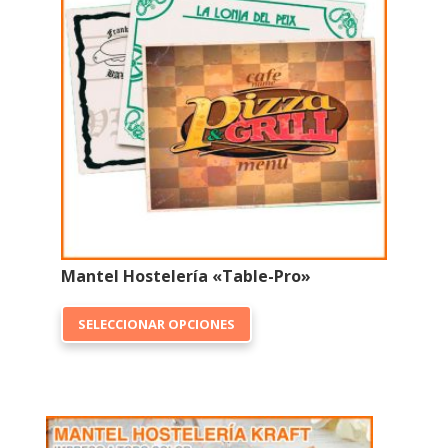
Mantel Hostelería «Table-Pro»
Este
SELECCIONAR OPCIONES
producto
tiene
múltiples
variantes.
Las