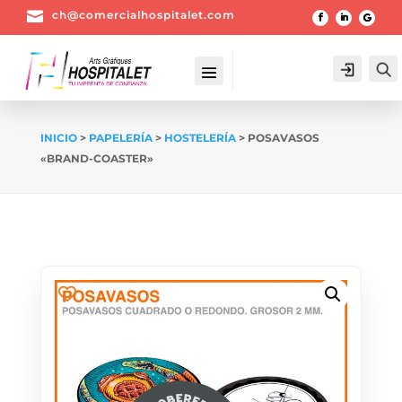

ch@comercialhospitalet.com
Login
INICIO
>
PAPELERÍA
>
HOSTELERÍA
> POSAVASOS
«BRAND-COASTER»