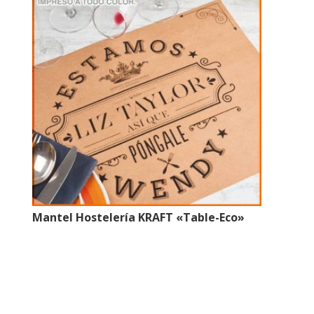
opciones
se
pueden
elegir
en
la
página
de
producto
Mantel Hostelería KRAFT «Table-Eco»