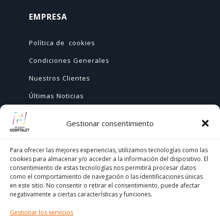
EMPRESA
Política de cookies
Condiciones Generales
Nuestros Clientes
Últimas Noticias
Gestionar consentimiento
AYUDA
Para ofrecer las mejores experiencias, utilizamos tecnologías como las
cookies para almacenar y/o acceder a la información del dispositivo. El
+ 34 933 776 255

consentimiento de estas tecnologías nos permitirá procesar datos
como el comportamiento de navegación o las identificaciones únicas
ch@comercialhospitalet.com

en este sitio. No consentir o retirar el consentimiento, puede afectar
negativamente a ciertas características y funciones.
Carrer de Joan Fiveller, 24, BAJO, 08940

Gestionar los servicios
Cornellà de Llobregat, Barcelona