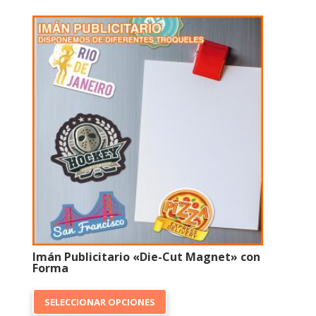
variantes.
Las
opciones
se
pueden
elegir
en
la
página
de
producto
Imán Publicitario «Die-Cut Magnet» con
Forma
Este
SELECCIONAR OPCIONES
producto