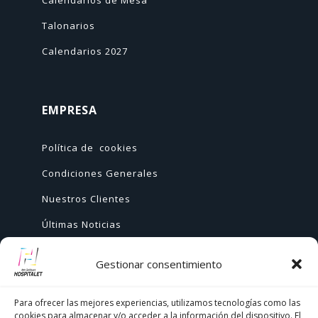
Talonarios
Calendarios 2027
EMPRESA
Política de cookies
Condiciones Generales
Nuestros Clientes
Últimas Noticias
Gestionar consentimiento
AYUDA
Para ofrecer las mejores experiencias, utilizamos tecnologías como las
cookies para almacenar y/o acceder a la información del dispositivo. El