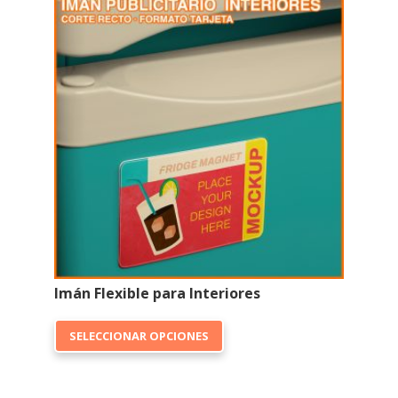
Imán Flexible para Interiores
Este
SELECCIONAR OPCIONES
producto
tiene
múltiples