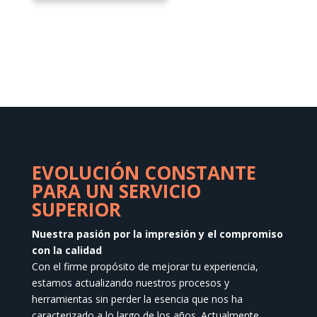
tiene
múltiples
variantes.
Las
opciones
se
pueden
elegir
en
EVOLUCIÓN CONSTANTE
la
PARA UN SERVICIO
página
SUPERIOR
de
producto
Nuestra pasión por la impresión y el compromiso
con la calidad
Con el firme propósito de mejorar tu experiencia,
estamos actualizando nuestros procesos y
herramientas sin perder la esencia que nos ha
caracterizado a lo largo de los años. Actualmente,