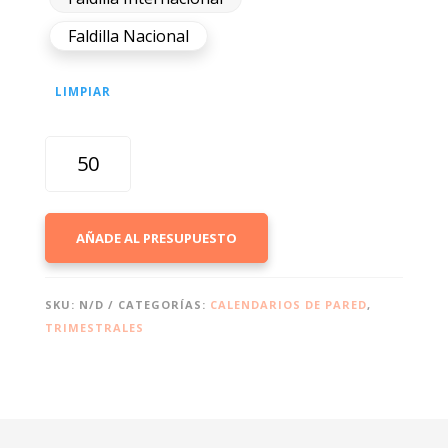
Faldilla Nacional
LIMPIAR
MODELO
CONCORDIA
·
CALENDARIOS
AÑADE AL PRESUPUESTO
3
MESES
VISTAS
SKU:
N/D
CATEGORÍAS:
CALENDARIOS DE PARED
,
CANTIDAD
TRIMESTRALES