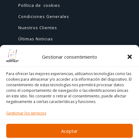
Política de cookies
Condiciones Generales
Nuestros Clientes
Últimas Noticias
Gestionar consentimiento
AYUDA
Para ofrecer las mejores experiencias, utilizamos tecnologías como las
cookies para almacenar y/o acceder a la información del dispositivo. El
+ 34 933 776 255

consentimiento de estas tecnologías nos permitirá procesar datos
como el comportamiento de navegación o las identificaciones únicas
ch@comercialhospitalet.com

en este sitio. No consentir o retirar el consentimiento, puede afectar
negativamente a ciertas características y funciones.
Carrer de Joan Fiveller, 24, BAJO, 08940

Gestionar los servicios
Cornellà de Llobregat, Barcelona
Aceptar