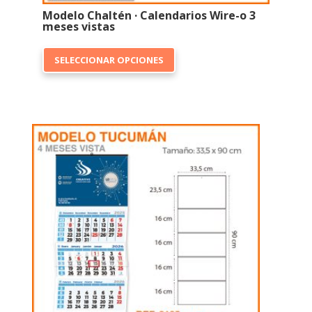
Modelo Chaltén · Calendarios Wire-o 3
meses vistas
Este
SELECCIONAR OPCIONES
producto
tiene
múltiples
variantes.
Las
opciones
se
pueden
elegir
en
la
página
de
producto