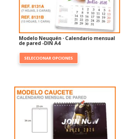
de
producto
Modelo Neuquén · Calendario mensual
de pared -DIN A4
Este
SELECCIONAR OPCIONES
producto
tiene
múltiples
variantes.
Las
opciones
se
pueden
elegir
en