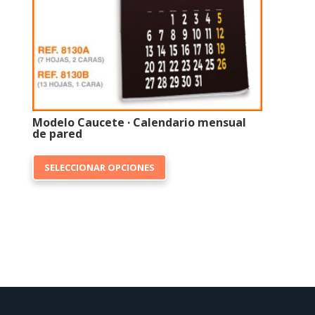
la
página
de
producto
Modelo Caucete · Calendario mensual
de pared
Este
SELECCIONAR OPCIONES
producto
tiene
múltiples
variantes.
Las
opciones
se
pueden