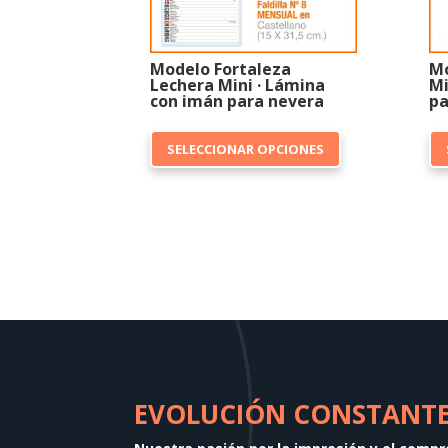
Modelo Fortaleza
Mo
Lechera Mini · Lámina
Mi
con imán para nevera
pa
Este
SELECCIONAR OPCIONES
producto
tiene
múltiples
variantes.
Las
opciones
se
pueden
elegir
en
EVOLUCIÓN CONSTANTE 
la
página