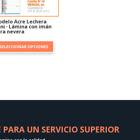
delo Acre Lechera
ni · Lámina con imán
ra nevera
Este
SELECCIONAR OPCIONES
producto
tiene
múltiples
variantes.
Las
opciones
se
pueden
elegir
en
PARA UN SERVICIO SUPERIOR
la
página