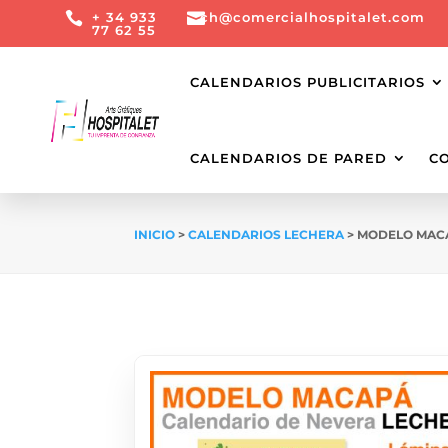

+ 34 933

ch@comercialhospitalet.com
77 62 55
CALENDARIOS PUBLICITARIOS
CALENDARIOS DE PARED
C
INICIO
>
CALENDARIOS LECHERA
> MODELO MACA