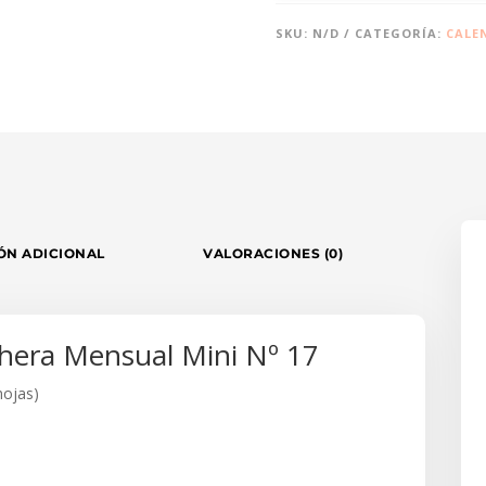
CON
SKU:
N/D
CATEGORÍA:
CALE
IMÁN
PARA
NEVERA
CANTIDAD
ÓN ADICIONAL
VALORACIONES (0)
chera Mensual Mini Nº 17
ojas)