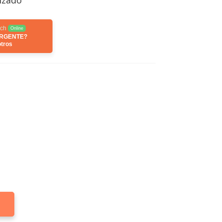
ch
Online
URGENTE?
tros