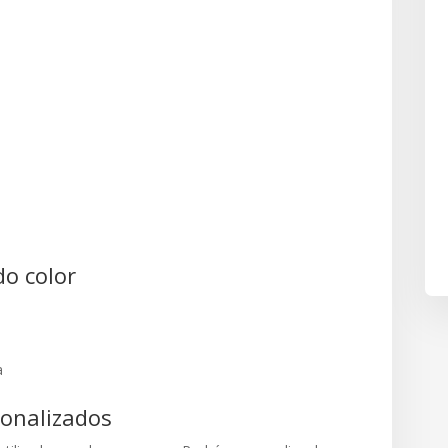
do color
a
sonalizados