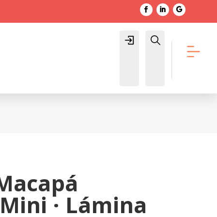
Login
Buscar
Macapá
Mini · Lámina