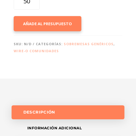
61
FOTOS
CATALUNYA
AÑADE AL PRESUPUESTO
CON
ESPACIO
PARA
SKU:
N/D
CATEGORÍAS:
SOBREMESAS GENÉRICOS
,
NOTAS
WIRE-O COMUNIDADES
CANTIDAD
DESCRIPCIÓN
INFORMACIÓN ADICIONAL