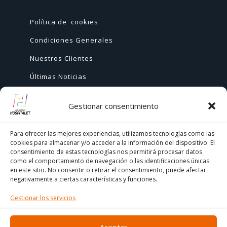
Política de cookies
Condiciones Generales
Nuestros Clientes
Últimas Noticias
Gestionar consentimiento
AYUDA
Para ofrecer las mejores experiencias, utilizamos tecnologías como las
cookies para almacenar y/o acceder a la información del dispositivo. El
+ 34 933 776 255

consentimiento de estas tecnologías nos permitirá procesar datos
como el comportamiento de navegación o las identificaciones únicas
ch@comercialhospitalet.com

en este sitio. No consentir o retirar el consentimiento, puede afectar
negativamente a ciertas características y funciones.
Carrer de Joan Fiveller, 24, BAJO, 08940

Gestionar los servicios
Cornellà de Llobregat, Barcelona
Aceptar