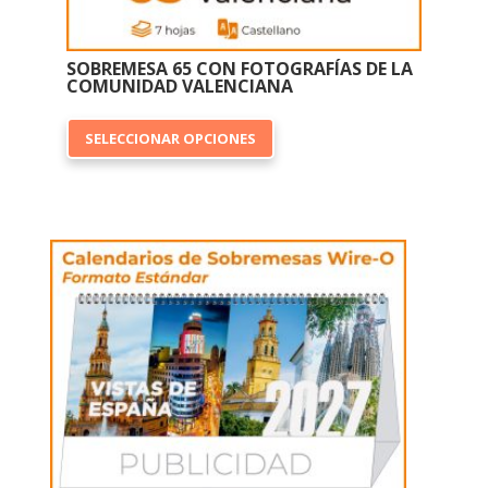
SOBREMESA 65 CON FOTOGRAFÍAS DE LA
COMUNIDAD VALENCIANA
Este
SELECCIONAR OPCIONES
producto
tiene
múltiples
variantes.
Las
opciones
se
pueden
elegir
en
la
página
de