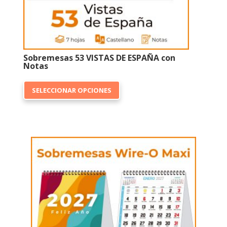
producto
Sobremesas 53 VISTAS DE ESPAÑA con
Notas
Este
SELECCIONAR OPCIONES
producto
tiene
múltiples
variantes.
Las
opciones
se
pueden
elegir
en
la