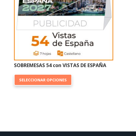
en
la
página
de
producto
SOBREMESAS 54 con VISTAS DE ESPAÑA
Este
SELECCIONAR OPCIONES
producto
tiene
múltiples
variantes.
Las
opciones
se