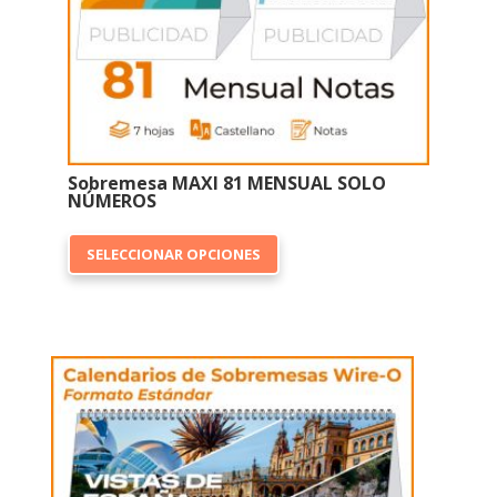
página
de
producto
Sobremesa MAXI 81 MENSUAL SOLO
NÚMEROS
Este
SELECCIONAR OPCIONES
producto
tiene
múltiples
variantes.
Las
opciones
se
pueden
elegir